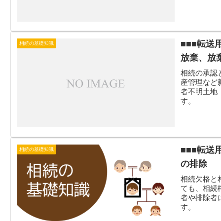
■■■転
相続の基礎知識
放棄、放
相続の承認
産管理など
者不明土地
す。
■■■転
相続の基礎知識
の排除
相続欠格と
ても、相続
者や排除者
す。