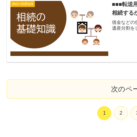
■■■転
相続の基礎知識
相続する
借金などの
遺産分割を
次のペ
1
2