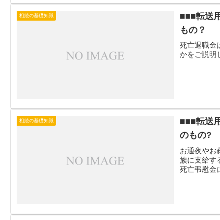
■■■転
相続の基礎知識
もの？
死亡退職金
かをご説明
■■■転
相続の基礎知識
のもの?
お通夜やお
族に支給す
死亡弔慰金