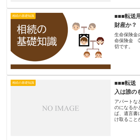
■■■転
相続の基礎知識
財産か？
生命保険金
命保険金 
切です。
■■■転
相続の基礎知識
入は誰の
アパートな
のになるか
ば、遺言書
け取ること
わってきま