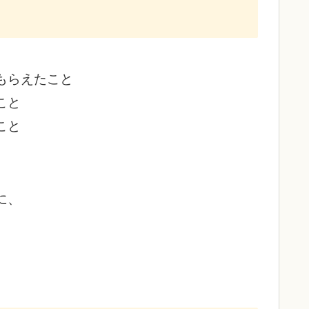
もらえたこと
こと
こと
に、